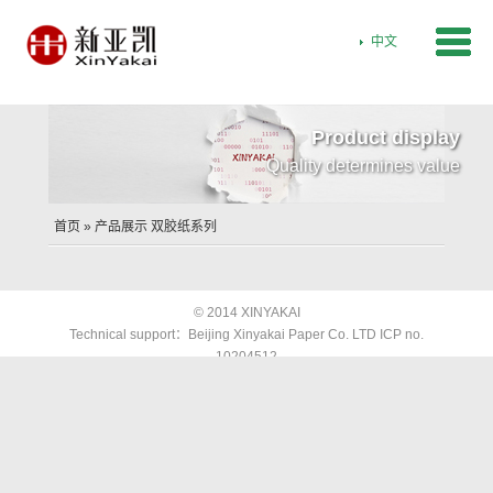
中文
Product display
Quality determines value
首页 »
产品展示
双胶纸系列
© 2014 XINYAKAI
Technical support：
Beijing Xinyakai Paper Co. LTD
ICP no.
10204512